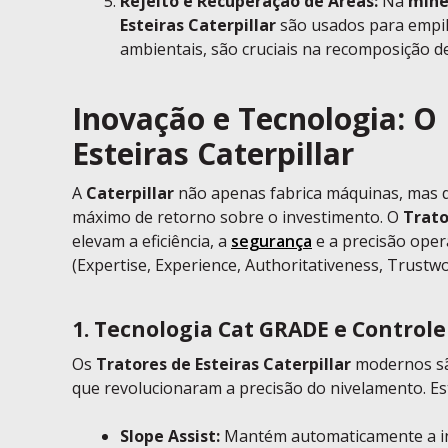
Rejeito e Recuperação de Áreas:
Na
mine
Esteiras Caterpillar
são usados para empilh
ambientais, são cruciais na recomposição d
Inovação e Tecnologia: O 
Esteiras Caterpillar
A
Caterpillar
não apenas fabrica máquinas, mas 
máximo de retorno sobre o investimento. O
Trato
elevam a eficiência, a
segurança
e a precisão oper
(Expertise, Experience, Authoritativeness, Trustw
1. Tecnologia Cat GRADE e Control
Os
Tratores de Esteiras Caterpillar
modernos sã
que revolucionaram a precisão do nivelamento. Es
Slope Assist:
Mantém automaticamente a inc