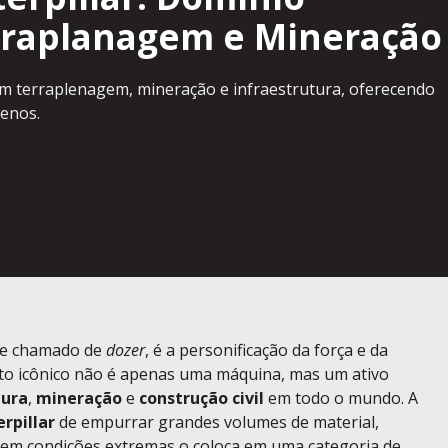
rraplanagem e Mineração
l em terraplenagem, mineração e infraestrutura, oferecendo
renos.
te chamado de
dozer
, é a personificação da força e da
nto icônico não é apenas uma máquina, mas um ativo
tura
,
mineração
e
construção civil
em todo o mundo. A
rpillar
de empurrar grandes volumes de material,
 em condições extremas o coloca em uma categoria de