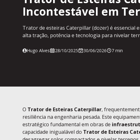
Incontestável em Te
Trator de esteiras Caterpillar (dozer) é essencia
alta tração, potência e tecnologia para nivelar ter
28/10/2025
30/06/2026
7 min
Hugo Alves
O
Trator de Esteiras Caterpillar
, frequentemen
resiliência na engenharia pesada. Este equipame
estratégico fundamental em obras de
infraestru
capacidade inigualável do
Trator de Esteiras Cate
desagregar solos compactados e nivelar terrenos