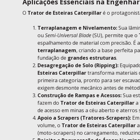
Aplicações Essenciais na Engenhar
O
Trator de Esteiras Caterpillar
é o protagonista
Terraplanagem e Nivelamento:
Sua lâmin
ou
Semi-Universal Blade
(SU), permite que o
espalhamento de material com precisão. É a
terraplanagem
, criando a base perfeita 
fundação de
grandes estruturas
.
Desagregação de Solo (Ripping):
Equipad
Esteiras Caterpillar
transforma materiais 
primeira categoria, pronto para ser escava
exigem desmonte mecânico antes de métod
Construção de Rampas e Acessos:
Sua est
fazem do
Trator de Esteiras Caterpillar
a 
de acesso em minas a céu aberto e aterros s
Apoio a Scrapers (Tratores-Scrapers):
Em 
volume, o
Trator de Esteiras Caterpillar
a
(moto-scrapers) no carregamento, reduzind