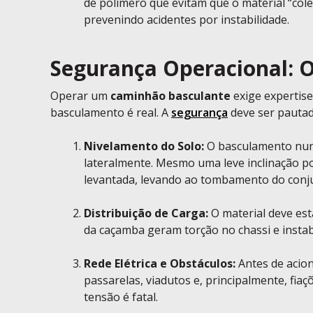
de polímero que evitam que o material “co
prevenindo acidentes por instabilidade.
Segurança Operacional: O
Operar um
caminhão basculante
exige expertise
basculamento é real. A
segurança
deve ser pautad
Nivelamento do Solo:
O basculamento nunca
lateralmente. Mesmo uma leve inclinação p
levantada, levando ao tombamento do conj
Distribuição de Carga:
O material deve es
da caçamba geram torção no chassi e instabil
Rede Elétrica e Obstáculos:
Antes de acion
passarelas, viadutos e, principalmente, fiaç
tensão é fatal.