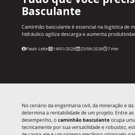
Basculante
Caminhão basculante é essencial na logística de ma
hidráulico agiliza descarga e aumenta produtivida
14/01/2026
25/06/2026
7 min
Paulo Leite
No cenário da engenharia civil, da mineração e da i
determina a rentabilidade de um projeto. Entre a
desempenho, o
caminhão basculante
ocupa uma 
tecnicamente por sua versatilidade e robustez, es
de carga; ele é um sistema mecânico otimizado pa